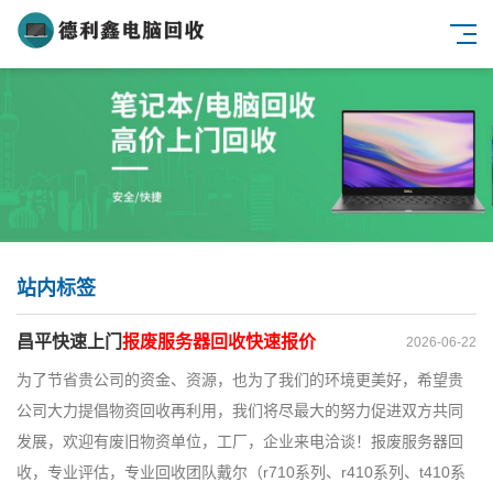
站内标签
昌平快速上门
报废服务器回收快速报价
2026-06-22
为了节省贵公司的资金、资源，也为了我们的环境更美好，希望贵
公司大力提倡物资回收再利用，我们将尽最大的努力促进双方共同
发展，欢迎有废旧物资单位，工厂，企业来电洽谈！报废服务器回
收，专业评估，专业回收团队戴尔（r710系列、r410系列、t410系